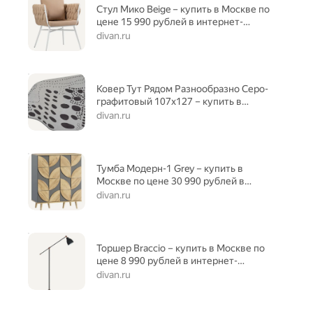
Стул Мико Beige – купить в Москве по
цене 15 990 рублей в интернет-
магазине
divan.ru
Ковер Тут Рядом Разнообразно Серо-
графитовый 107x127 – купить в
Москве по цене 5 490 рублей в
divan.ru
интернет-магазине
Тумба Модерн-1 Grey – купить в
Москве по цене 30 990 рублей в
интернет-магазине
divan.ru
Торшер Braccio – купить в Москве по
цене 8 990 рублей в интернет-
магазине
divan.ru