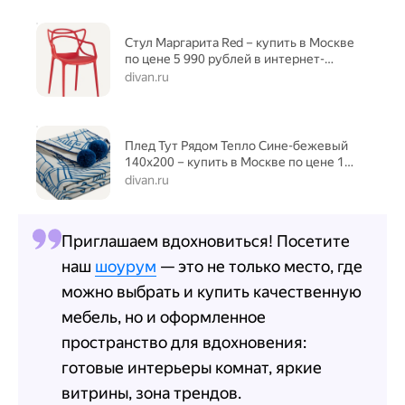
Стул Маргарита Red – купить в Москве
по цене 5 990 рублей в интернет-
магазине
divan.ru
Плед Тут Рядом Тепло Сине-бежевый
140x200 – купить в Москве по цене 11
990 рублей в интернет-магазине
divan.ru
Приглашаем вдохновиться! Посетите
наш
шоурум
— это не только место, где
можно выбрать и купить качественную
мебель, но и оформленное
пространство для вдохновения:
готовые интерьеры комнат, яркие
витрины, зона трендов.