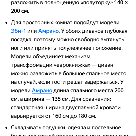
разложить в полноценную «полуторку»
140 ×
200 см
.
Для просторных комнат подойдут модели
Эби-1
или
Амрано
. У обоих диванов глубокая
посадка, поэтому можно свободно вытянуть
ноги или принять полулежачее положение.
Модели объединяет механизм
трансформации «еврокнижка» — диван
можно разложить в большое спальное место
на случай, если гости решат задержаться. У
модели
Амрано
длина спального места 200
см
, а
ширина — 135 см
. Для сравнения:
стандартная ширина двуспальной кровати
варьируется от 160 см до 180 см.
Складывать подушки, одеяла и постельное
белье для гостей проще всего не в комод или